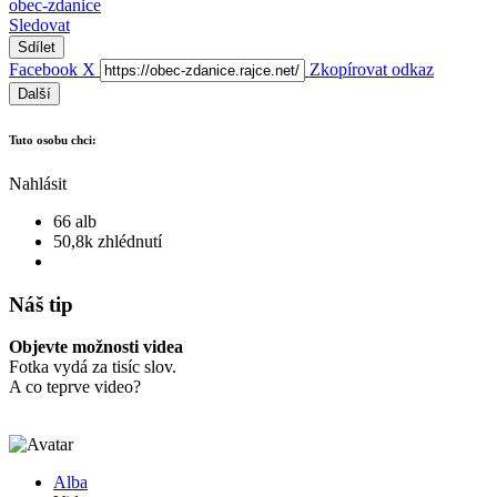
obec-zdanice
Sledovat
Sdílet
Facebook
X
Zkopírovat odkaz
Další
Tuto osobu chci:
Nahlásit
66 alb
50,8k zhlédnutí
Náš tip
Objevte možnosti videa
Fotka vydá za tisíc slov.
A co teprve video?
Alba