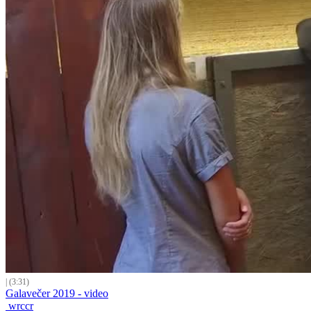
| (3:31)
Galavečer 2019 - video
wrccr