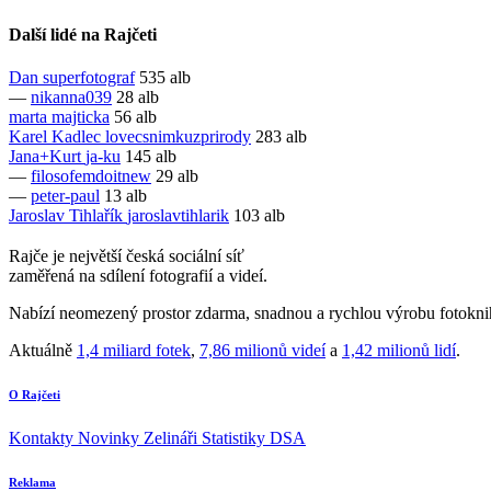
Další lidé na Rajčeti
Dan
superfotograf
535 alb
—
nikanna039
28 alb
marta
majticka
56 alb
Karel Kadlec
lovecsnimkuzprirody
283 alb
Jana+Kurt
ja-ku
145 alb
—
filosofemdoitnew
29 alb
—
peter-paul
13 alb
Jaroslav Tihlařík
jaroslavtihlarik
103 alb
Rajče je největší česká sociální síť
zaměřená na sdílení fotografií a videí.
Nabízí neomezený prostor zdarma, snadnou a rychlou výrobu fotoknih
Aktuálně
1,4 miliard fotek
,
7,86 milionů videí
a
1,42 milionů lidí
.
O Rajčeti
Kontakty
Novinky
Zelináři
Statistiky DSA
Reklama