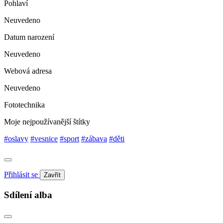
Pohlaví
Neuvedeno
Datum narození
Neuvedeno
Webová adresa
Neuvedeno
Fototechnika
Moje nejpoužívanější štítky
#oslavy
#vesnice
#sport
#zábava
#děti
Přihlásit se
Zavřít
Sdílení alba